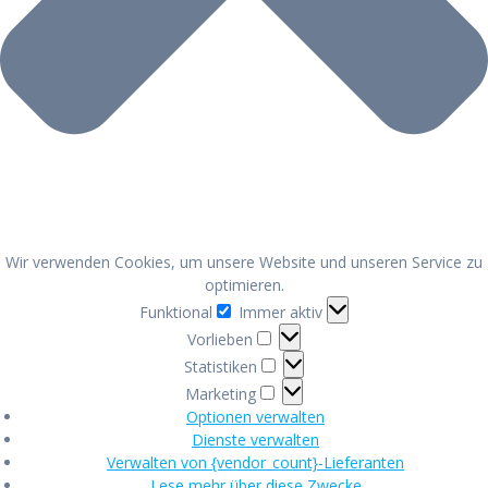
Wir verwenden Cookies, um unsere Website und unseren Service zu
optimieren.
Funktional
Funktional
Immer aktiv
Vorlieben
Vorlieben
Statistiken
Statistiken
Marketing
Marketing
Optionen verwalten
Dienste verwalten
Verwalten von {vendor_count}-Lieferanten
Lese mehr über diese Zwecke