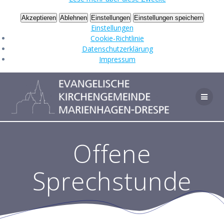
Akzeptieren
Ablehnen
Einstellungen
Einstellungen speichern
Einstellungen
Cookie-Richtlinie
Datenschutzerklärung
Impressum
Zum
Inhalt
springen
Offene
Sprechstunde