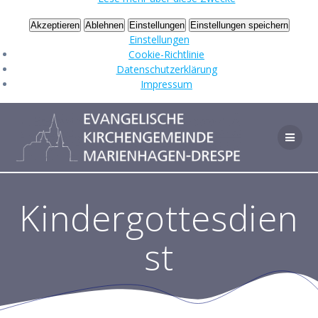
Akzeptieren
Ablehnen
Einstellungen
Einstellungen speichern
Einstellungen
Cookie-Richtlinie
Datenschutzerklärung
Impressum
Zum
Inhalt
springen
Kindergottesdien
st