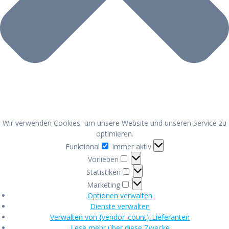
Wir verwenden Cookies, um unsere Website und unseren Service zu
optimieren.
Funktional
Funktional
Immer aktiv
Vorlieben
Vorlieben
Statistiken
Statistiken
Marketing
Marketing
Optionen verwalten
Dienste verwalten
Verwalten von {vendor_count}-Lieferanten
Lese mehr über diese Zwecke