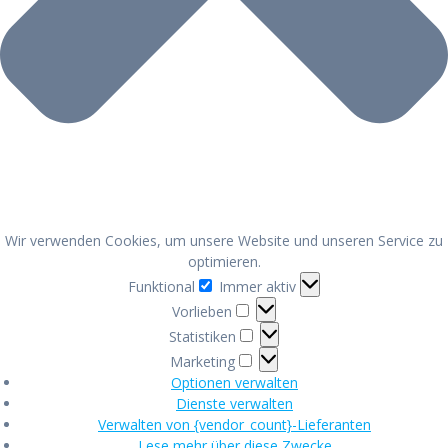
Wir verwenden Cookies, um unsere Website und unseren Service zu
optimieren.
Funktional
Funktional
Immer aktiv
Vorlieben
Vorlieben
Statistiken
Statistiken
Marketing
Marketing
Optionen verwalten
Dienste verwalten
Verwalten von {vendor_count}-Lieferanten
Lese mehr über diese Zwecke