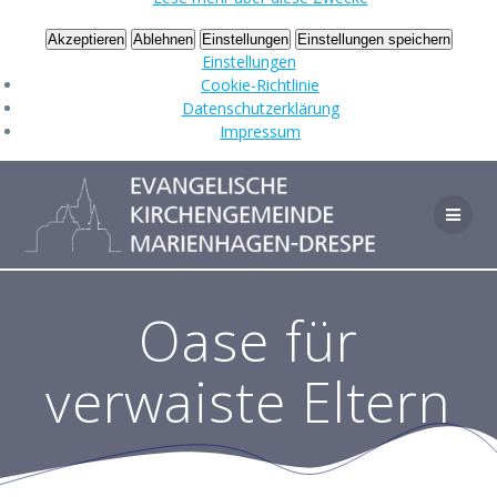
Akzeptieren
Ablehnen
Einstellungen
Einstellungen speichern
Einstellungen
Cookie-Richtlinie
Datenschutzerklärung
Impressum
Zum
Inhalt
springen
Oase für
verwaiste Eltern