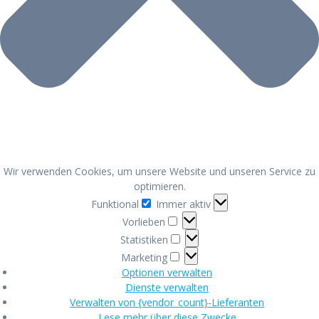
Wir verwenden Cookies, um unsere Website und unseren Service zu
optimieren.
Funktional
Funktional
Immer aktiv
Vorlieben
Vorlieben
Statistiken
Statistiken
Marketing
Marketing
Optionen verwalten
Dienste verwalten
Verwalten von {vendor_count}-Lieferanten
Lese mehr über diese Zwecke