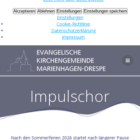
Akzeptieren
Ablehnen
Einstellungen
Einstellungen speichern
Einstellungen
Cookie-Richtlinie
Datenschutzerklärung
Impressum
Zum
Inhalt
springen
Impulschor
Nach den Sommerferien 2026 startet nach längerer Pause