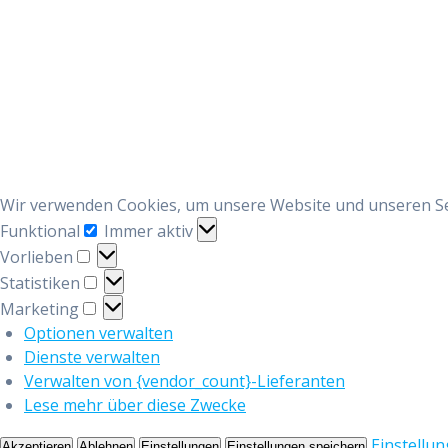
Wir verwenden Cookies, um unsere Website und unseren Ser
Funktional
Funktional
Immer aktiv
Vorlieben
Vorlieben
Statistiken
Statistiken
Marketing
Marketing
Optionen verwalten
Dienste verwalten
Verwalten von {vendor_count}-Lieferanten
Lese mehr über diese Zwecke
Einstellu
Akzeptieren
Ablehnen
Einstellungen
Einstellungen speichern