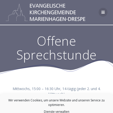
Zum
Inhalt
springen
Offene
Sprechstunde
Mittwochs, 15:00 – 16:30 Uhr, 14-tägig (jeder 2. und 4.
Mittwoch)
Ort: Gemeindehaus Hunsheim
Wir verwenden Cookies, um unsere Website und unseren Service zu
Info: Michael Koppers (0178 8160030)
optimieren.
Dienste verwalten