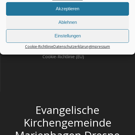
Akzeptieren
Ablehnen
Impressum
Einstellungen
Haftungsausschluss – Disclaimer
Cookie-Richtlinie
Datenschutzerklärung
Impressum
Datenschutzerklärung
Cookie-Richtlinie (EU)
Evangelische
Kirchengemeinde