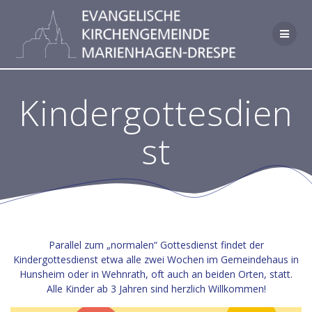
Zum
Inhalt
springen
Kindergottesdien
st
Parallel zum „normalen“ Gottesdienst findet der
Kindergottesdienst etwa alle zwei Wochen im Gemeindehaus in
Hunsheim oder in Wehnrath, oft auch an beiden Orten, statt.
Alle Kinder ab 3 Jahren sind herzlich Willkommen!