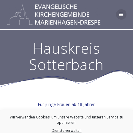
Zum
Inhalt
springen
Hauskreis
Sotterbach
Für junge Frauen ab 18 Jahren
Dienstags, 19:30 Uhr, 14-tägig
Wir verwenden Cookies, um unsere Website und unseren Service zu
Info: Lydia Loos (02296 9992155)
optimieren.
Dienste verwalten