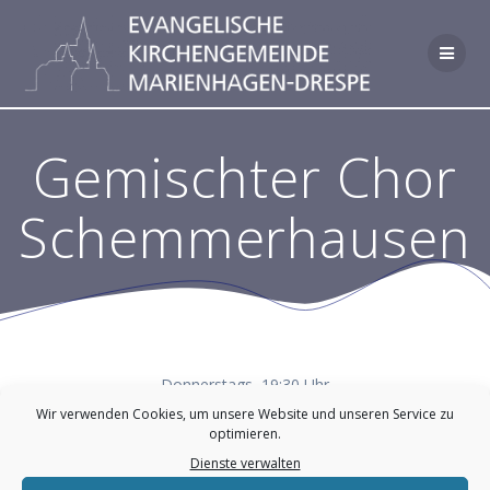
Zum
Inhalt
springen
Gemischter Chor
Schemmerhausen
Donnerstags, 19:30 Uhr
Ort: Gemeindehaus Wehnrath
Wir verwenden Cookies, um unsere Website und unseren Service zu
Info: Ute Wenigenrath (02265 9364)
optimieren.
Dienste verwalten