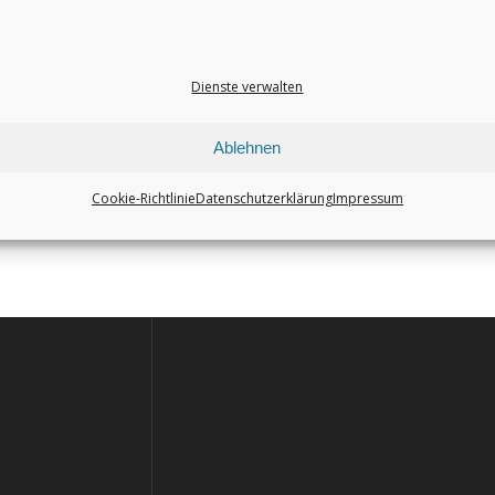
Dienste verwalten
Ablehnen
rt Wenigenrath (01516 5224959)
Cookie-Richtlinie
Datenschutzerklärung
Impressum