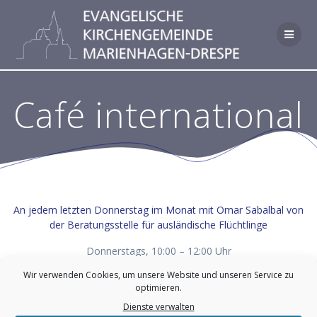
Zum
Inhalt
springen
Café international
An jedem letzten Donnerstag im Monat mit Omar Sabalbal von
der Beratungsstelle für ausländische Flüchtlinge
Donnerstags, 10:00 – 12:00 Uhr
Ort: Gemeindehaus Hunsheim / „Down under“
Wir verwenden Cookies, um unsere Website und unseren Service zu
Info: Martha Torkler (02296 9999222)
optimieren.
Dienste verwalten